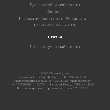
Договор публичной оферты
Контакты
Расписание доставки по РБ, доплата за
некоторые нас. пункты.
Статьи
Договор публичной оферты
ООО «Теплый угол»
Режим работы:
Пн , Вт , Ср , Чт , Пт c 09:00 до 17:30
Свидетельство No выдано 17.12.2015 Мингорисполкомом
УНП 192580665
220131, г. Минск, ул. Гало, д. 148/2, ком. 102б
Дата регистрации в Торговом реестре РБ: 28.03.2022