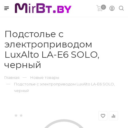
0
Подстолье с
электроприводом
удование
LuxAlto LA-E6 SOLO,
черный
Главная
Новые товары
Подстолье с электроприводом LuxAlto LA-E6 SOLO,
черный
а
Ремонт
favorite_border
equalizer