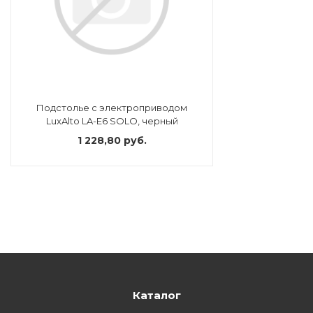
вание
Подстолье с электроприводом
ина
LuxAlto LA-E6 SOLO, черный
1 228,80 руб.
Факсы, МФУ,
ование
ОДАРКИ
огодние
Каталог