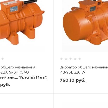
 общего назначения
Вибратор общего назначе
2В,0,9кВт) (ОАО
ИВ-98E 220 W
кий завод "Красный Маяк")
760,10
руб.
0
руб.