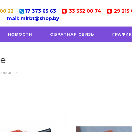
 00 22
17
373 65 63
33
332 00 74
29
215 
mail:
mirbt@shop.by
НОВОСТИ
ОБРАТНАЯ СВЯЗЬ
ГРАФИК
е
щадочные