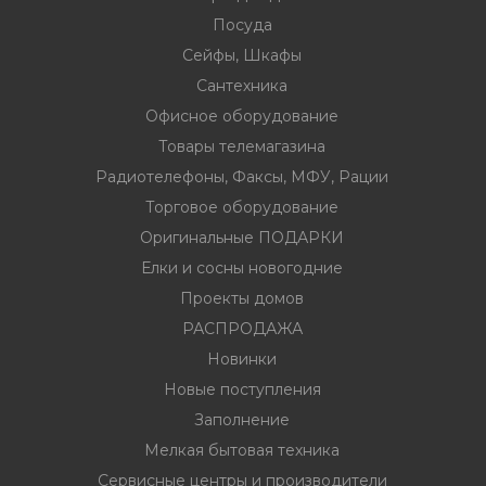
Посуда
Сейфы, Шкафы
Сантехника
Офисное оборудование
вание
Товары телемагазина
Радиотелефоны, Факсы, МФУ, Рации
ина
Торговое оборудование
Факсы, МФУ,
Оригинальные ПОДАРКИ
Елки и сосны новогодние
ование
Проекты домов
РАСПРОДАЖА
ОДАРКИ
Новинки
огодние
Новые поступления
Заполнение
Мелкая бытовая техника
Сервисные центры и производители