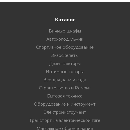
33
332 00 74
инструмент
нт
Каталог
ктрической
Винные шкафы
Автохолодильник
дование
Спортивное оборудование
Экзоскелеты
Дезинфекторы
отдых
Интимные товары
Все для дачи и сада
Строительство и Ремонт
Бытовая техника
Оборудование и инструмент
хника
Электроинструмент
Транспорт на электрической тяге
вание
Массажное оборудование