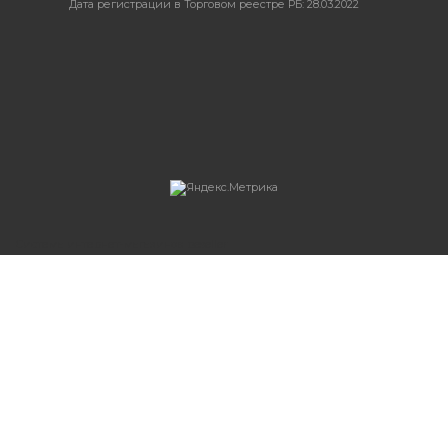
Дата регистрации в Торговом реестре РБ: 28.03.2022
Система интернет-магазинов beseller
ЗАКАЗАТЬ ЗВОНОК
Контактный телефон
Ваше имя