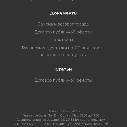
Документы
ия
Замена и возврат товара
Договор публичной оферты
Контакты
ехника
Расписание доставки по РБ, доплата за
некоторые нас. пункты.
ы и
Статьи
Договор публичной оферты
ООО «Теплый угол»
Режим работы:
Пн , Вт , Ср , Чт , Пт c 09:00 до 17:30
Свидетельство No выдано 17.12.2015 Мингорисполкомом
УНП 192580665
220131, г. Минск, ул. Гало, д. 148/2, ком. 102б