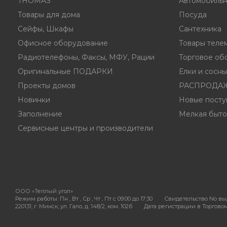
THOMAS
Автомобильн
Товары для дома
Посуда
Сейфы, Шкафы
Сантехника
Офисное оборудование
Товары теле
Радиотелефоны, Факсы, МФУ, Рации
Торговое об
Оригинальные ПОДАРКИ
Елки и сосн
Проекты домов
РАСПРОДА
Новинки
Новые посту
Заполнение
Мелкая быто
Сервисные центры и производители
ООО «Теплый угол»
Режим работы:
Пн , Вт , Ср , Чт , Пт c 09:00 до 17:30
Свидетельство No выд
220131, г. Минск, ул. Гало, д. 148/2, ком. 102б
Дата регистрации в Торговом 