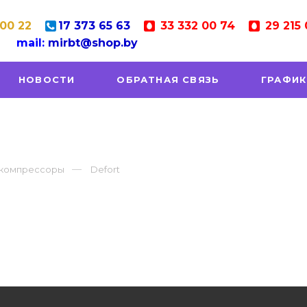
 00 22
17
373 65 63
33
332 00 74
29
215 
mail:
mirbt@shop.by
НОВОСТИ
ОБРАТНАЯ СВЯЗЬ
ГРАФИК
 компрессоры
Defort