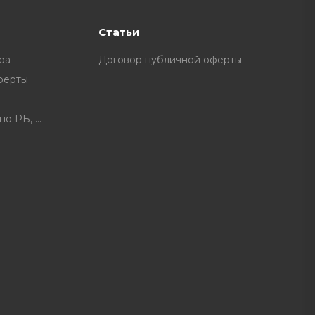
Статьи
ра
Договор публичной оферты
ферты
Расписание доставки по РБ, доплата за некоторые нас. пункты.