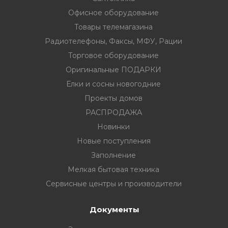
Офисное оборудование
Товары телемагазина
Радиотелефоны, Факсы, МФУ, Рации
Торговое оборудование
вание
Оригинальные ПОДАРКИ
ина
Елки и сосны новогодние
Проекты домов
Факсы, МФУ,
РАСПРОДАЖА
Новинки
ование
Новые поступления
Заполнение
ОДАРКИ
Мелкая бытовая техника
огодние
Сервисные центры и производители
Документы