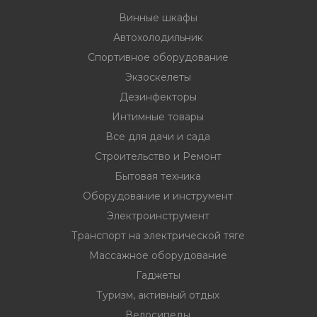
33
332 00 74
инструмент
Винные шкафы
нт
Автохолодильник
Спортивное оборудование
ктрической
Экзоскелеты
Дезинфекторы
дование
Интимные товары
Все для дачи и сада
Строительство и Ремонт
отдых
Бытовая техника
Оборудование и инструмент
Электроинструмент
Транспорт на электрической тяге
Массажное оборудование
хника
Гаджеты
вание
Туризм, активный отдых
Велосипеды