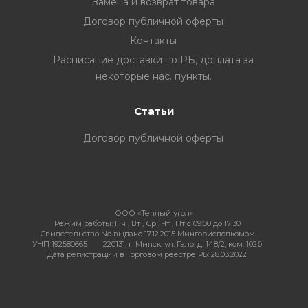
Замена и возврат товара
Договор публичной оферты
Контакты
ия
Расписание доставки по РБ, доплата за
некоторые нас. пункты.
Статьи
ехника
Договор публичной оферты
ы и
ООО «Теплый угол»
Режим работы:
Пн , Вт , Ср , Чт , Пт c 09:00 до 17:30
Свидетельство No выдано 17.12.2015 Мингорисполкомом
УНП 192580665
220131, г. Минск, ул. Гало, д. 148/2, ком. 102б
Дата регистрации в Торговом реестре РБ: 28.03.2022