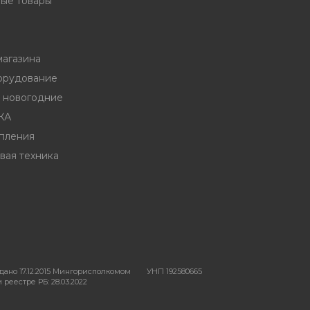
ые товары
магазина
орудование
ы новогодние
ЖА
пления
вая техника
ано 17.12.2015 Мингорисполкомом
УНП 192580665
реестре РБ: 28.03.2022