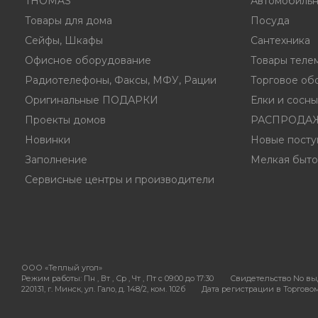
THOMAS
Автомобильн
Товары для дома
Посуда
Сейфы, Шкафы
Сантехника
Офисное оборудование
Товары теле
Радиотелефоны, Факсы, МФУ, Рации
Торговое об
Оригинальные ПОДАРКИ
Елки и сосн
Проекты домов
РАСПРОДА
Новинки
Новые посту
Заполнение
Мелкая быто
Сервисные центры и производители
ООО «Теплый угол»
Режим работы:
Пн , Вт , Ср , Чт , Пт c 09:00 до 17:30
Свидетельство No выд
220131, г. Минск, ул. Гало, д. 148/2, ком. 102б
Дата регистрации в Торговом 