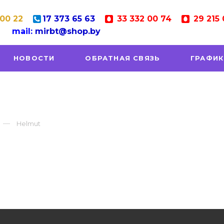
 00 22
17
373 65 63
33
332 00 74
29
215 
mail:
mirbt@shop.by
НОВОСТИ
ОБРАТНАЯ СВЯЗЬ
ГРАФИК
Helmut