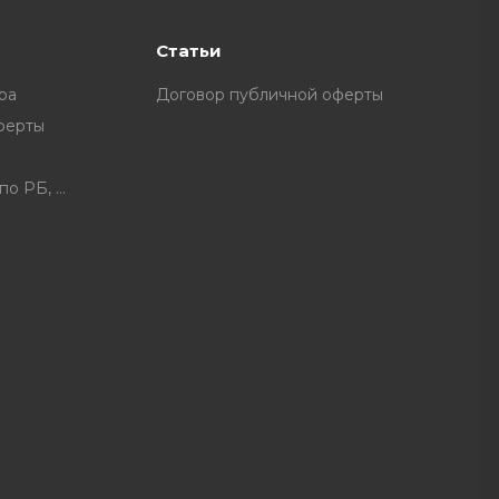
Статьи
ра
Договор публичной оферты
ферты
Расписание доставки по РБ, доплата за некоторые нас. пункты.