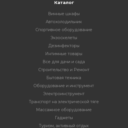
33
332 00 74
инструмент
Каталог
Винные шкафы
нт
Автохолодильник
ктрической
Спортивное оборудование
Экзоскелеты
дование
Дезинфекторы
Интимные товары
Все для дачи и сада
отдых
Строительство и Ремонт
Бытовая техника
Оборудование и инструмент
Электроинструмент
Транспорт на электрической тяге
хника
Массажное оборудование
Гаджеты
вание
Туризм, активный отдых