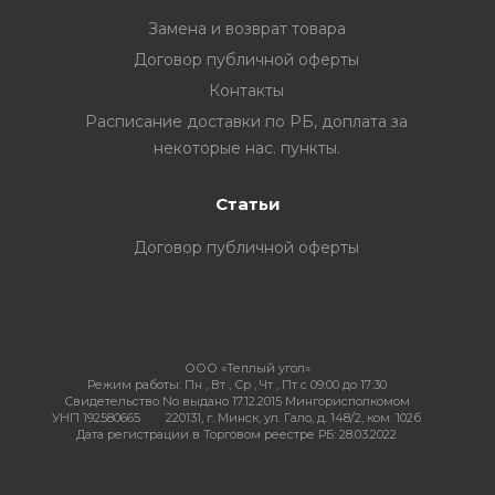
Замена и возврат товара
Договор публичной оферты
Контакты
ия
Расписание доставки по РБ, доплата за
некоторые нас. пункты.
ехника
Статьи
ы и
Договор публичной оферты
ООО «Теплый угол»
Режим работы:
Пн , Вт , Ср , Чт , Пт c 09:00 до 17:30
Свидетельство No выдано 17.12.2015 Мингорисполкомом
УНП 192580665
220131, г. Минск, ул. Гало, д. 148/2, ком. 102б
Дата регистрации в Торговом реестре РБ: 28.03.2022