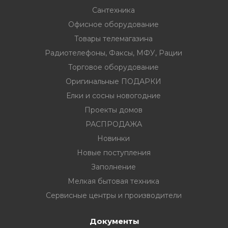
Сантехника
Офисное оборудование
Товары телемагазина
Радиотелефоны, Факсы, МФУ, Рации
вание
Торговое оборудование
Оригинальные ПОДАРКИ
ина
Елки и сосны новогодние
Факсы, МФУ,
Проекты домов
РАСПРОДАЖА
Новинки
ование
Новые поступления
ОДАРКИ
Заполнение
Мелкая бытовая техника
огодние
Сервисные центры и производители
Документы