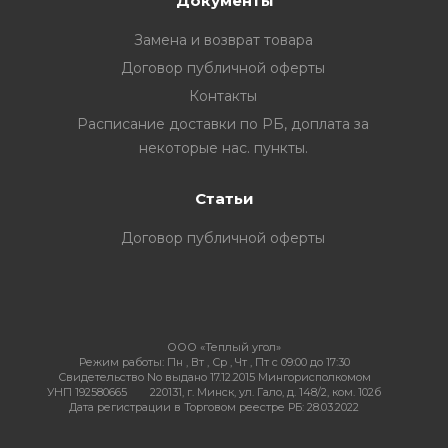
Документы
Замена и возврат товара
Договор публичной оферты
Контакты
Расписание доставки по РБ, доплата за
некоторые нас. пункты.
Статьи
Договор публичной оферты
ООО «Теплый угол»
Режим работы:
Пн , Вт , Ср , Чт , Пт c 09:00 до 17:30
Свидетельство No выдано 17.12.2015 Мингорисполкомом
УНП 192580665
220131, г. Минск, ул. Гало, д. 148/2, ком. 102б
Дата регистрации в Торговом реестре РБ: 28.03.2022