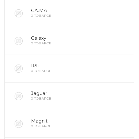
GA.MA
0 ТОВАРОВ
вание
Galaxy
0 ТОВАРОВ
ина
Факсы, МФУ,
IRIT
0 ТОВАРОВ
ование
Jaguar
ОДАРКИ
0 ТОВАРОВ
огодние
Magnit
0 ТОВАРОВ