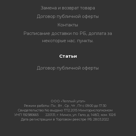
Замена и возврат товара
Договор публичной оферты
Контакты
ия
Расписание доставки по РБ, доплата за
некоторые нас. пункты.
ехника
Статьи
ы и
Договор публичной оферты
ООО «Теплый угол»
Режим работы:
Пн , Вт , Ср , Чт , Пт c 09:00 до 17:30
Свидетельство No выдано 17.12.2015 Мингорисполкомом
УНП 192580665
220131, г. Минск, ул. Гало, д. 148/2, ком. 102б
Дата регистрации в Торговом реестре РБ: 28.03.2022