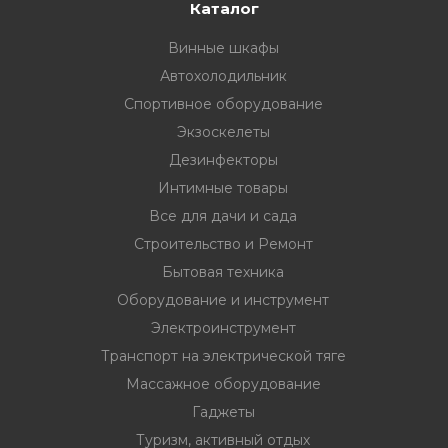
33
332 00 74
инструмент
Каталог
Винные шкафы
нт
Автохолодильник
ктрической
Спортивное оборудование
Экзоскелеты
дование
Дезинфекторы
Интимные товары
Все для дачи и сада
отдых
Строительство и Ремонт
Бытовая техника
Оборудование и инструмент
Электроинструмент
Транспорт на электрической тяге
хника
Массажное оборудование
Гаджеты
вание
Туризм, активный отдых