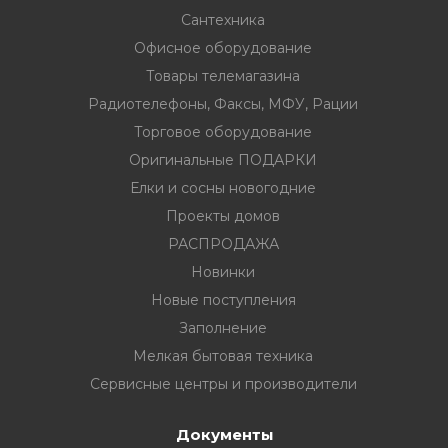
Сантехника
Офисное оборудование
Товары телемагазина
Радиотелефоны, Факсы, МФУ, Рации
вание
Торговое оборудование
Оригинальные ПОДАРКИ
ина
Елки и сосны новогодние
Факсы, МФУ,
Проекты домов
РАСПРОДАЖА
Новинки
ование
Новые поступления
ОДАРКИ
Заполнение
Мелкая бытовая техника
огодние
Сервисные центры и производители
Документы