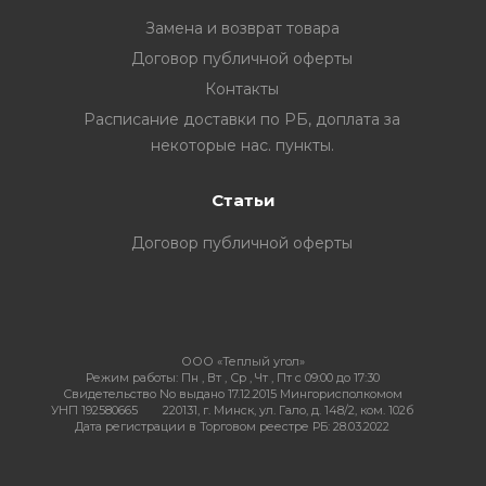
Замена и возврат товара
Договор публичной оферты
Контакты
ия
Расписание доставки по РБ, доплата за
некоторые нас. пункты.
ехника
Статьи
ы и
Договор публичной оферты
ООО «Теплый угол»
Режим работы:
Пн , Вт , Ср , Чт , Пт c 09:00 до 17:30
Свидетельство No выдано 17.12.2015 Мингорисполкомом
УНП 192580665
220131, г. Минск, ул. Гало, д. 148/2, ком. 102б
Дата регистрации в Торговом реестре РБ: 28.03.2022