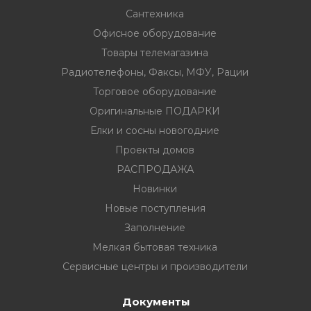
Сантехника
Офисное оборудование
Товары телемагазина
Радиотелефоны, Факсы, МФУ, Рации
вание
Торговое оборудование
Оригинальные ПОДАРКИ
ина
Елки и сосны новогодние
Факсы, МФУ,
Проекты домов
РАСПРОДАЖА
Новинки
ование
Новые поступления
ОДАРКИ
Заполнение
Мелкая бытовая техника
огодние
Сервисные центры и производители
Документы