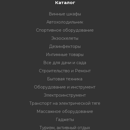
33
332 00 74
инструмент
Каталог
Винные шкафы
нт
Автохолодильник
ктрической
Спортивное оборудование
Экзоскелеты
дование
Дезинфекторы
Интимные товары
Все для дачи и сада
отдых
Строительство и Ремонт
Бытовая техника
Оборудование и инструмент
Электроинструмент
Транспорт на электрической тяге
хника
Массажное оборудование
Гаджеты
вание
Туризм, активный отдых