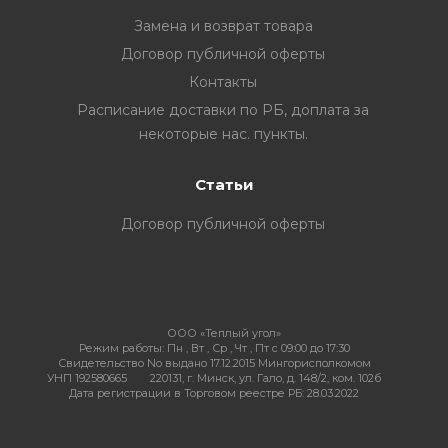
Замена и возврат товара
Договор публичной оферты
Контакты
ия
Расписание доставки по РБ, доплата за
некоторые нас. пункты.
ехника
Статьи
ы и
Договор публичной оферты
ООО «Теплый угол»
Режим работы:
Пн , Вт , Ср , Чт , Пт c 09:00 до 17:30
Свидетельство No выдано 17.12.2015 Мингорисполкомом
УНП 192580665
220131, г. Минск, ул. Гало, д. 148/2, ком. 102б
Дата регистрации в Торговом реестре РБ: 28.03.2022