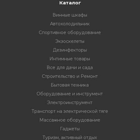
33
332 00 74
инструмент
Каталог
Винные шкафы
нт
Автохолодильник
ктрической
Спортивное оборудование
Экзоскелеты
дование
Дезинфекторы
Интимные товары
Все для дачи и сада
отдых
Строительство и Ремонт
Бытовая техника
Оборудование и инструмент
Электроинструмент
Транспорт на электрической тяге
хника
Массажное оборудование
Гаджеты
вание
Туризм, активный отдых