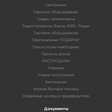
Сантехника
Офисное оборудование
Товары телемагазина
Радиотелефоны, Факсы, МФУ, Рации
вание
Торговое оборудование
Оригинальные ПОДАРКИ
ина
Елки и сосны новогодние
Факсы, МФУ,
Проекты домов
РАСПРОДАЖА
Новинки
ование
Новые поступления
ОДАРКИ
Заполнение
Мелкая бытовая техника
огодние
Сервисные центры и производители
Документы