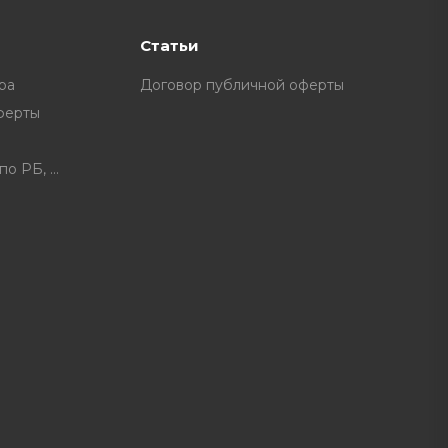
Статьи
ра
Договор публичной оферты
ферты
Расписание доставки по РБ, доплата за некоторые нас. пункты.