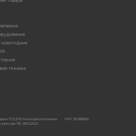
ые товары
магазина
орудование
ы новогодние
ЖА
пления
вая техника
ано 17.12.2015 Мингорисполкомом
УНП 192580665
реестре РБ: 28.03.2022