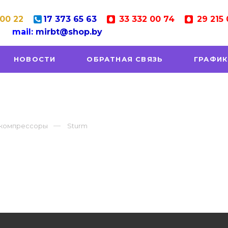
 00 22
17
373 65 63
33
332 00 74
29
215 
mail:
mirbt@shop.by
НОВОСТИ
ОБРАТНАЯ СВЯЗЬ
ГРАФИК
 компрессоры
Sturm