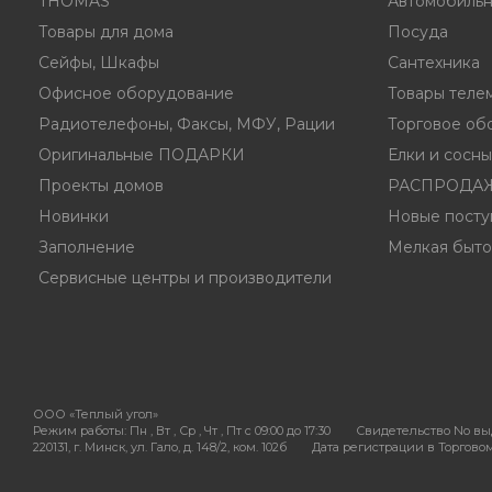
THOMAS
Автомобильн
Товары для дома
Посуда
Сейфы, Шкафы
Сантехника
Офисное оборудование
Товары теле
Радиотелефоны, Факсы, МФУ, Рации
Торговое об
Оригинальные ПОДАРКИ
Елки и сосн
Проекты домов
РАСПРОДА
Новинки
Новые посту
Заполнение
Мелкая быто
Сервисные центры и производители
ООО «Теплый угол»
Режим работы:
Пн , Вт , Ср , Чт , Пт c 09:00 до 17:30
Свидетельство No выд
220131, г. Минск, ул. Гало, д. 148/2, ком. 102б
Дата регистрации в Торговом 