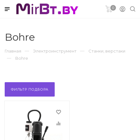
0
Bohre
удование
Главная
Электроинструмент
Станки, верстаки
Bohre
ФИЛЬТР ПОДБОРА
а
favorite_border
Ремонт
equalizer