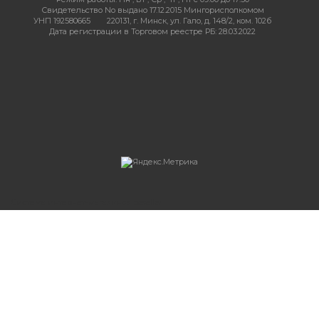
Свидетельство No выдано 17.12.2015 Мингорисполкомом
УНП 192580665
220131, г. Минск, ул. Гало, д. 148/2, ком. 102б
Дата регистрации в Торговом реестре РБ: 28.03.2022
Система интернет-магазинов beseller
ЗАКАЗАТЬ ЗВОНОК