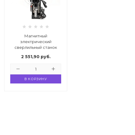
33
332 00 74
инструмент
нт
ктрической
Магнитный
электрический
дование
сверлильный станок
Bohre MC-42 КБ003606
2 551,90
руб.
отдых
В КОРЗИНУ
хника
вание