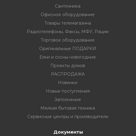
Сантехника
Офисное оборудование
Товары телемагазина
Радиотелефоны, Факсы, МФУ, Рации
вание
Торговое оборудование
Оригинальные ПОДАРКИ
ина
Елки и сосны новогодние
Факсы, МФУ,
Проекты домов
РАСПРОДАЖА
Новинки
ование
Новые поступления
ОДАРКИ
Заполнение
Мелкая бытовая техника
огодние
Сервисные центры и производители
Документы