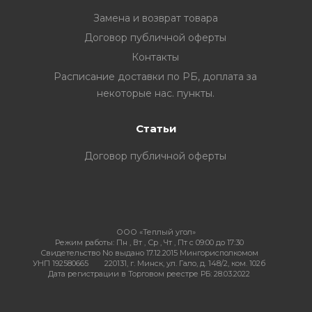
Замена и возврат товара
Договор публичной оферты
Контакты
ия
Расписание доставки по РБ, доплата за
некоторые нас. пункты.
ехника
Статьи
ы и
Договор публичной оферты
ООО «Теплый угол»
Режим работы:
Пн , Вт , Ср , Чт , Пт c 09:00 до 17:30
Свидетельство No выдано 17.12.2015 Мингорисполкомом
УНП 192580665
220131, г. Минск, ул. Гало, д. 148/2, ком. 102б
Дата регистрации в Торговом реестре РБ: 28.03.2022