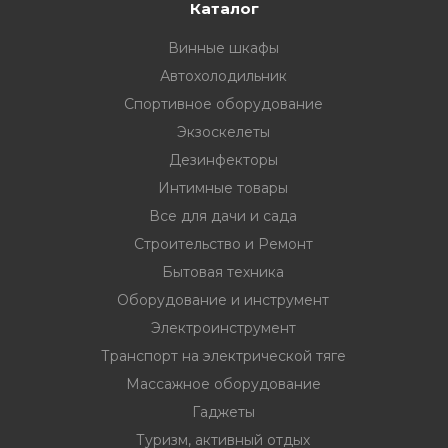
33
332 00 74
инструмент
Каталог
Винные шкафы
нт
Автохолодильник
ктрической
Спортивное оборудование
Экзоскелеты
дование
Дезинфекторы
Интимные товары
Все для дачи и сада
отдых
Строительство и Ремонт
Бытовая техника
Оборудование и инструмент
Электроинструмент
Транспорт на электрической тяге
хника
Массажное оборудование
Гаджеты
вание
Туризм, активный отдых