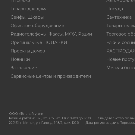
THOMAS
Автомобильн
Товары для дома
Посуда
Сейфы, Шкафы
Сантехника
Офисное оборудование
Товары теле
Радиотелефоны, Факсы, МФУ, Рации
Торговое об
Оригинальные ПОДАРКИ
Елки и сосн
Проекты домов
РАСПРОДА
Новинки
Новые посту
Заполнение
Мелкая быто
Сервисные центры и производители
ООО «Теплый угол»
Режим работы:
Пн , Вт , Ср , Чт , Пт c 09:00 до 17:30
Свидетельство No выд
220131, г. Минск, ул. Гало, д. 148/2, ком. 102б
Дата регистрации в Торговом 