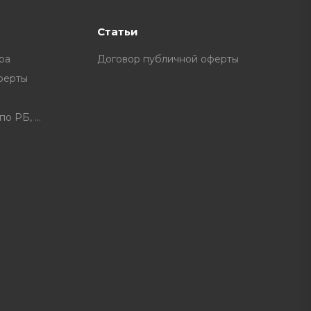
Статьи
ра
Договор публичной оферты
ферты
Расписание доставки по РБ, доплата за некоторые нас. пункты.