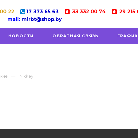
 00 22
17
373 65 63
33
332 00 74
29
215 
mail:
mirbt@shop.by
НОВОСТИ
ОБРАТНАЯ СВЯЗЬ
ГРАФИК
ские
Nikkey