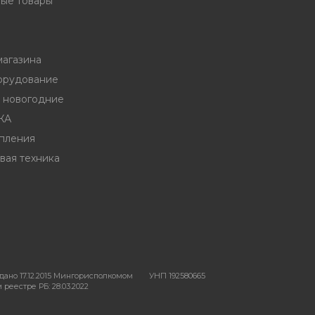
ые товары
магазина
орудование
ы новогодние
ЖА
пления
вая техника
ано 17.12.2015 Мингорисполкомом
УНП 192580665
реестре РБ: 28.03.2022