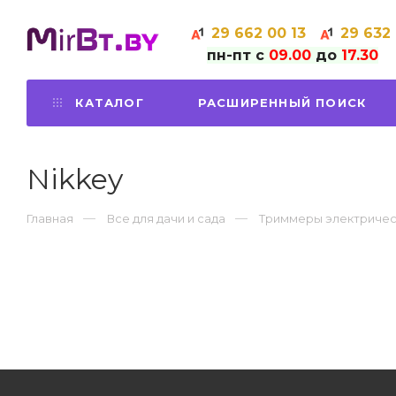
29
662 00 13
29
632
пн-пт с
09.00
до
17.30
КАТАЛОГ
РАСШИРЕННЫЙ ПОИСК
Nikkey
Главная
Все для дачи и сада
Триммеры электриче