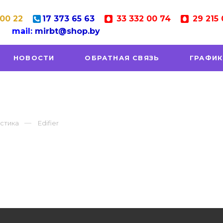
 00 22
17
373 65 63
33
332 00 74
29
215 
mail:
mirbt@shop.by
НОВОСТИ
ОБРАТНАЯ СВЯЗЬ
ГРАФИК
стика
Edifier