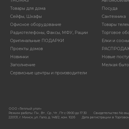
THOMAS
Автомобильн
Товары для дома
Посуда
Сейфы, Шкафы
Сантехника
Офисное оборудование
Товары теле
Радиотелефоны, Факсы, МФУ, Рации
Торговое об
Оригинальные ПОДАРКИ
Елки и сосн
Проекты домов
РАСПРОДА
Новинки
Новые посту
Заполнение
Мелкая быто
Сервисные центры и производители
ООО «Теплый угол»
Режим работы:
Пн , Вт , Ср , Чт , Пт c 09:00 до 17:30
Свидетельство No выд
220131, г. Минск, ул. Гало, д. 148/2, ком. 102б
Дата регистрации в Торговом 