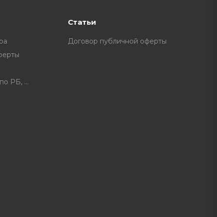
Статьи
ра
Договор публичной оферты
ферты
Расписание доставки по РБ, доплата за некоторые нас. пункты.