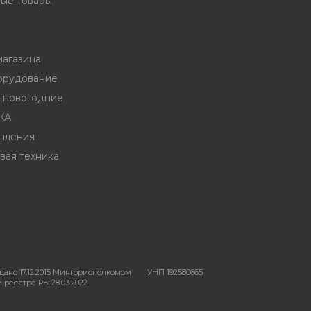
ые товары
магазина
орудование
ы новогодние
ЖА
пления
вая техника
ано 17.12.2015 Мингорисполкомом
УНП 192580665
реестре РБ: 28.03.2022