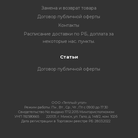
Замена и возврат товара
Договор публичной оферты
Контакты
ия
Расписание доставки по РБ, доплата за
некоторые нас. пункты.
ехника
Статьи
ы и
Договор публичной оферты
ООО «Теплый угол»
Режим работы:
Пн , Вт , Ср , Чт , Пт c 09:00 до 17:30
Свидетельство No выдано 17.12.2015 Мингорисполкомом
УНП 192580665
220131, г. Минск, ул. Гало, д. 148/2, ком. 102б
Дата регистрации в Торговом реестре РБ: 28.03.2022