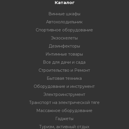
33
332 00 74
инструмент
Каталог
Винные шкафы
нт
Автохолодильник
ктрической
Спортивное оборудование
Экзоскелеты
дование
Дезинфекторы
Интимные товары
Все для дачи и сада
отдых
Строительство и Ремонт
Бытовая техника
Оборудование и инструмент
Электроинструмент
Транспорт на электрической тяге
хника
Массажное оборудование
Гаджеты
вание
Туризм, активный отдых