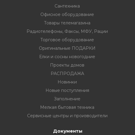
Сантехника
Офисное оборудование
Товары телемагазина
Радиотелефоны, Факсы, МФУ, Рации
вание
Торговое оборудование
Оригинальные ПОДАРКИ
ина
Елки и сосны новогодние
Факсы, МФУ,
Проекты домов
РАСПРОДАЖА
Новинки
ование
Новые поступления
ОДАРКИ
Заполнение
Мелкая бытовая техника
огодние
Сервисные центры и производители
Документы