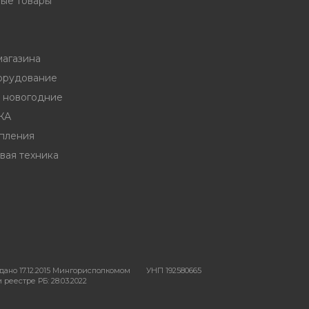
ые товары
магазина
орудование
ы новогодние
ЖА
пления
вая техника
ано 17.12.2015 Мингорисполкомом
УНП 192580665
реестре РБ: 28.03.2022