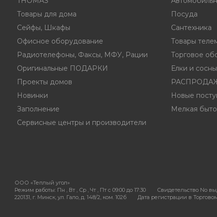
THOMAS
Автомобильн
Товары для дома
Посуда
Сейфы, Шкафы
Сантехника
Офисное оборудование
Товары теле
Радиотелефоны, Факсы, МФУ, Рации
Торговое об
Оригинальные ПОДАРКИ
Елки и сосн
Проекты домов
РАСПРОДА
Новинки
Новые посту
Заполнение
Мелкая быто
Сервисные центры и производители
ООО «Теплый угол»
Режим работы:
Пн , Вт , Ср , Чт , Пт c 09:00 до 17:30
Свидетельство No выд
220131, г. Минск, ул. Гало, д. 148/2, ком. 102б
Дата регистрации в Торговом 