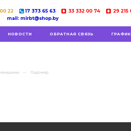
 00 22
17
373 65 63
33
332 00 74
29
215 
mail:
mirbt@shop.by
НОВОСТИ
ОБРАТНАЯ СВЯЗЬ
ГРАФИК
фемашины
Ладомир