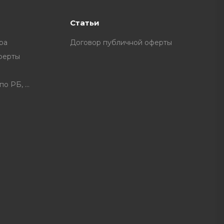
Статьи
ра
Договор публичной оферты
ферты
Расписание доставки по РБ, доплата за некоторые нас. пункты.