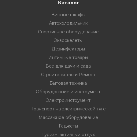
33
332 00 74
инструмент
Каталог
Винные шкафы
нт
Автохолодильник
ктрической
Спортивное оборудование
Экзоскелеты
дование
Дезинфекторы
Интимные товары
Все для дачи и сада
отдых
Строительство и Ремонт
Бытовая техника
Оборудование и инструмент
Электроинструмент
Транспорт на электрической тяге
хника
Массажное оборудование
Гаджеты
вание
Туризм, активный отдых