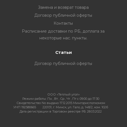
Замена и возврат товара
Договор публичной оферты
Контакты
ия
Расписание доставки по РБ, доплата за
некоторые нас. пункты.
ехника
Статьи
ы и
Договор публичной оферты
ООО «Теплый угол»
Режим работы:
Пн , Вт , Ср , Чт , Пт c 09:00 до 17:30
Свидетельство No выдано 17.12.2015 Мингорисполкомом
УНП 192580665
220131, г. Минск, ул. Гало, д. 148/2, ком. 102б
Дата регистрации в Торговом реестре РБ: 28.03.2022