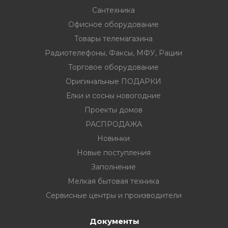
Сантехника
Офисное оборудование
Товары телемагазина
Радиотелефоны, Факсы, МФУ, Рации
вание
Торговое оборудование
Оригинальные ПОДАРКИ
ина
Елки и сосны новогодние
Факсы, МФУ,
Проекты домов
РАСПРОДАЖА
Новинки
ование
Новые поступления
ОДАРКИ
Заполнение
Мелкая бытовая техника
огодние
Сервисные центры и производители
Документы