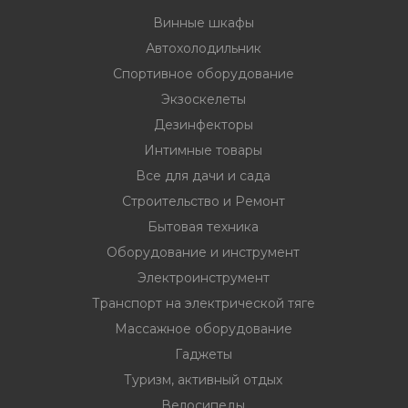
33
332 00 74
инструмент
Винные шкафы
нт
Автохолодильник
Спортивное оборудование
ктрической
Экзоскелеты
Дезинфекторы
дование
Интимные товары
Все для дачи и сада
Строительство и Ремонт
отдых
Бытовая техника
Оборудование и инструмент
Электроинструмент
Транспорт на электрической тяге
Массажное оборудование
хника
Гаджеты
вание
Туризм, активный отдых
Велосипеды