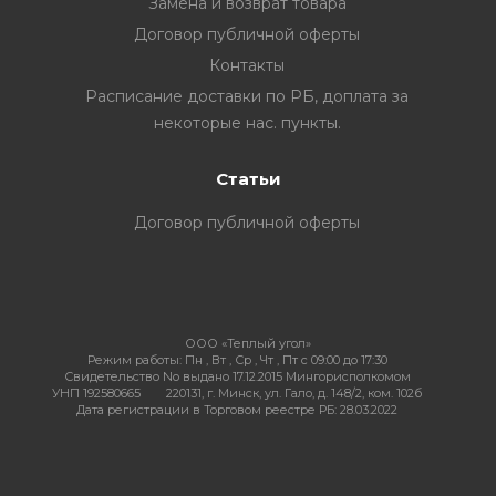
Замена и возврат товара
Договор публичной оферты
Контакты
ия
Расписание доставки по РБ, доплата за
некоторые нас. пункты.
Статьи
ехника
Договор публичной оферты
ы и
ООО «Теплый угол»
Режим работы:
Пн , Вт , Ср , Чт , Пт c 09:00 до 17:30
Свидетельство No выдано 17.12.2015 Мингорисполкомом
УНП 192580665
220131, г. Минск, ул. Гало, д. 148/2, ком. 102б
Дата регистрации в Торговом реестре РБ: 28.03.2022