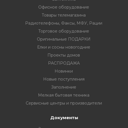
Офисное оборудование
Товары телемагазина
Радиотелефоны, Факсы, МФУ, Рации
Торговое оборудование
вание
Оригинальные ПОДАРКИ
ина
Елки и сосны новогодние
Проекты домов
Факсы, МФУ,
РАСПРОДАЖА
Новинки
ование
Новые поступления
Заполнение
ОДАРКИ
Мелкая бытовая техника
огодние
Сервисные центры и производители
Документы