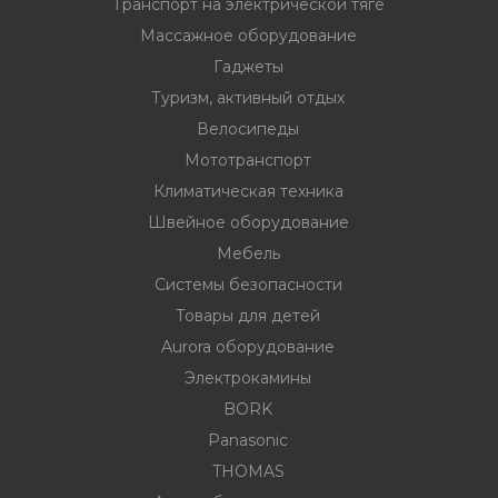
Транспорт на электрической тяге
Массажное оборудование
Гаджеты
Туризм, активный отдых
Велосипеды
вание
Мототранспорт
ина
Климатическая техника
Швейное оборудование
Факсы, МФУ,
Мебель
Системы безопасности
ование
Товары для детей
Aurora оборудование
ОДАРКИ
Электрокамины
огодние
BORK
Panasonic
THOMAS