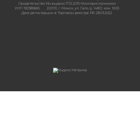
Свидетельство No выдано 17.12.2015 Мингорисполкомом
УНП 192580665
220131, г. Минск, ул. Гало, д. 148/2, ком. 102б
Дата регистрации в Торговом реестре РБ: 28.03.2022
Система интернет-магазинов beseller
ЗАКАЗАТЬ ЗВОНОК