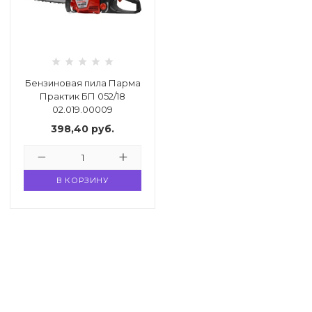
33
332 00 74
инструмент
нт
ктрической
Бензиновая пила Парма
Практик БП 052/18
дование
02.019.00009
398,40
руб.
отдых
В КОРЗИНУ
хника
вание