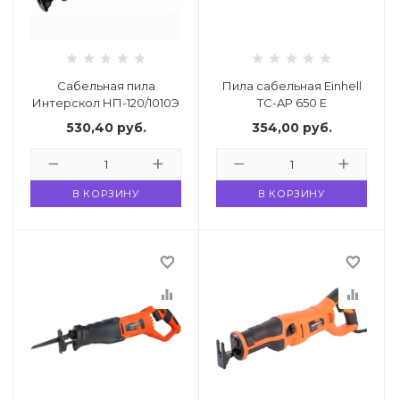
33
332 00 74
инструмент
нт
ктрической
Сабельная пила
Пила сабельная Einhell
Интерскол НП-120/1010Э
TC-AP 650 E
530,40
руб.
354,00
руб.
дование
В КОРЗИНУ
В КОРЗИНУ
отдых
favorite_border
favorite_border
equalizer
equalizer
хника
вание