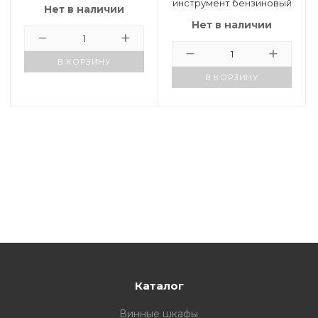
инструмент бензиновый
Нет в наличии
FAVOURITE BT 56KIT, 56
Нет в наличии
см3, 3.3 л.с.; 3000 ±300
об/мин; 1.1 л.
В КОРЗИНУ
В КОРЗИНУ
Каталог
Винные шкафы