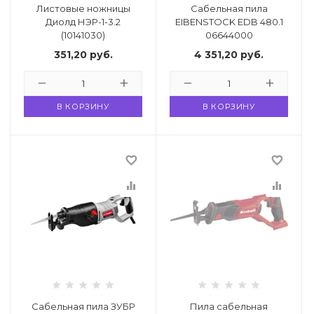
Листовые ножницы
Cабельная пила
Диолд НЭР-1-3.2
EIBENSTOCK EDB 480.1
(10141030)
06644000
351,20
руб.
4 351,20
руб.
вание
В КОРЗИНУ
В КОРЗИНУ
ина
Факсы, МФУ,
favorite_border
favorite_border
equalizer
equalizer
ование
ОДАРКИ
огодние
Сабельная пила ЗУБР
Пила сабельная