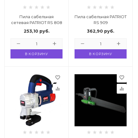
ности
Пила сабельная
Пила сабельная PATRIOT
сетевая PATRIOT RS 808
RS 909
253,10
руб.
362,90
руб.
ние
В КОРЗИНУ
В КОРЗИНУ
favorite_border
favorite_border
equalizer
equalizer
овары