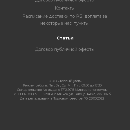
Договор публичной оферты
Контакты
Расписание доставки по РБ, доплата за
некоторые нас. пункты.
Статьи
Договор публичной оферты
ООО «Теплый угол»
Режим работы:
Пн , Вт , Ср , Чт , Пт c 09:00 до 17:30
Свидетельство No выдано 17.12.2015 Мингорисполкомом
УНП 192580665
220131, г. Минск, ул. Гало, д. 148/2, ком. 102б
Дата регистрации в Торговом реестре РБ: 28.03.2022