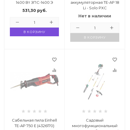
1400 Вт ЗПС-1400 Э
аккумуляторная TE-AP 18
Li - Solo PXC
531,30
руб.
Нет в наличии
ия
В КОРЗИНУ
В КОРЗИНУ
ехника
favorite_border
favorite_border
ы и
equalizer
equalizer
Сабельная пила Einhell
Садовый
TE-AP 750 Е (4326170)
многофункциональный