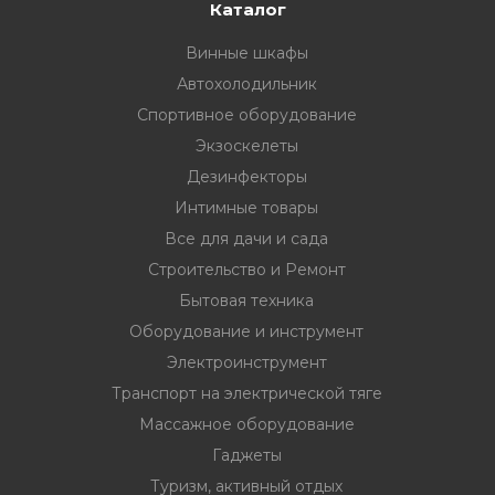
33
332 00 74
инструмент
Каталог
Винные шкафы
нт
Автохолодильник
ктрической
Спортивное оборудование
Экзоскелеты
дование
Дезинфекторы
Интимные товары
Все для дачи и сада
отдых
Строительство и Ремонт
Бытовая техника
Оборудование и инструмент
Электроинструмент
Транспорт на электрической тяге
хника
Массажное оборудование
Гаджеты
вание
Туризм, активный отдых