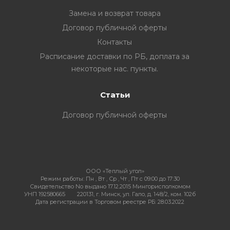
Замена и возврат товара
Договор публичной оферты
Контакты
ия
Расписание доставки по РБ, доплата за
некоторые нас. пункты.
ехника
Статьи
ы и
Договор публичной оферты
ООО «Теплый угол»
Режим работы:
Пн , Вт , Ср , Чт , Пт c 09:00 до 17:30
Свидетельство No выдано 17.12.2015 Мингорисполкомом
УНП 192580665
220131, г. Минск, ул. Гало, д. 148/2, ком. 102б
Дата регистрации в Торговом реестре РБ: 28.03.2022