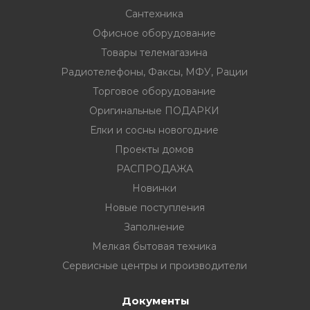
Сантехника
Офисное оборудование
Товары телемагазина
Радиотелефоны, Факсы, МФУ, Рации
вание
Торговое оборудование
Оригинальные ПОДАРКИ
ина
Елки и сосны новогодние
Факсы, МФУ,
Проекты домов
РАСПРОДАЖА
Новинки
ование
Новые поступления
ОДАРКИ
Заполнение
Мелкая бытовая техника
огодние
Сервисные центры и производители
Документы