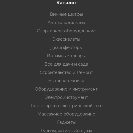
33
332 00 74
инструмент
Каталог
Винные шкафы
нт
Автохолодильник
ктрической
Спортивное оборудование
Экзоскелеты
дование
Дезинфекторы
Интимные товары
Все для дачи и сада
отдых
Строительство и Ремонт
Бытовая техника
Оборудование и инструмент
Электроинструмент
Транспорт на электрической тяге
хника
Массажное оборудование
Гаджеты
вание
Туризм, активный отдых