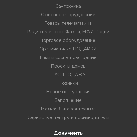
Сантехника
Офисное оборудование
Товары телемагазина
Радиотелефоны, Факсы, МФУ, Рации
вание
Торговое оборудование
Оригинальные ПОДАРКИ
ина
Елки и сосны новогодние
Факсы, МФУ,
Проекты домов
РАСПРОДАЖА
Новинки
ование
Новые поступления
ОДАРКИ
Заполнение
Мелкая бытовая техника
огодние
Сервисные центры и производители
Документы