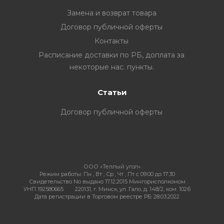
Замена и возврат товара
Договор публичной оферты
Контакты
ия
Расписание доставки по РБ, доплата за
некоторые нас. пункты.
ехника
Статьи
ы и
Договор публичной оферты
ООО «Теплый угол»
Режим работы:
Пн , Вт , Ср , Чт , Пт c 09:00 до 17:30
Свидетельство No выдано 17.12.2015 Мингорисполкомом
УНП 192580665
220131, г. Минск, ул. Гало, д. 148/2, ком. 102б
Дата регистрации в Торговом реестре РБ: 28.03.2022