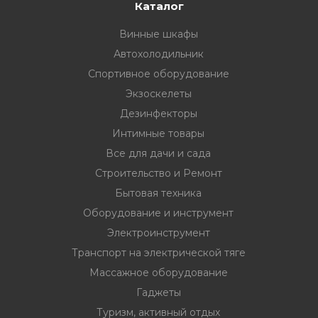
33
332 00 74
инструмент
Каталог
Винные шкафы
нт
Автохолодильник
ктрической
Спортивное оборудование
Экзоскелеты
дование
Дезинфекторы
Интимные товары
Все для дачи и сада
отдых
Строительство и Ремонт
Бытовая техника
Оборудование и инструмент
Электроинструмент
Транспорт на электрической тяге
хника
Массажное оборудование
Гаджеты
вание
Туризм, активный отдых