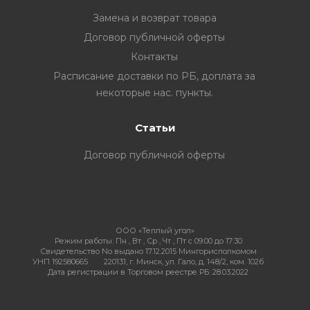
Замена и возврат товара
Договор публичной оферты
Контакты
ия
Расписание доставки по РБ, доплата за
некоторые нас. пункты.
ехника
Статьи
ы и
Договор публичной оферты
ООО «Теплый угол»
Режим работы:
Пн , Вт , Ср , Чт , Пт c 09:00 до 17:30
Свидетельство No выдано 17.12.2015 Мингорисполкомом
УНП 192580665
220131, г. Минск, ул. Гало, д. 148/2, ком. 102б
Дата регистрации в Торговом реестре РБ: 28.03.2022