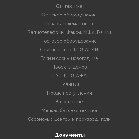
Сантехника
Офисное оборудование
Товары телемагазина
Радиотелефоны, Факсы, МФУ, Рации
вание
Торговое оборудование
Оригинальные ПОДАРКИ
ина
Елки и сосны новогодние
Факсы, МФУ,
Проекты домов
РАСПРОДАЖА
Новинки
ование
Новые поступления
ОДАРКИ
Заполнение
Мелкая бытовая техника
огодние
Сервисные центры и производители
Документы