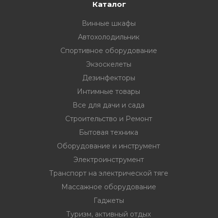
33
332 00 74
инструмент
Каталог
Винные шкафы
нт
Автохолодильник
ктрической
Спортивное оборудование
Экзоскелеты
дование
Дезинфекторы
Интимные товары
Все для дачи и сада
отдых
Строительство и Ремонт
Бытовая техника
Оборудование и инструмент
Электроинструмент
Транспорт на электрической тяге
хника
Массажное оборудование
Гаджеты
вание
Туризм, активный отдых