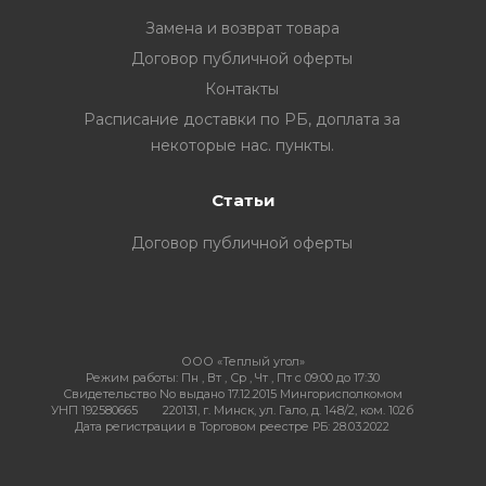
Замена и возврат товара
Договор публичной оферты
Контакты
ия
Расписание доставки по РБ, доплата за
некоторые нас. пункты.
ехника
Статьи
ы и
Договор публичной оферты
ООО «Теплый угол»
Режим работы:
Пн , Вт , Ср , Чт , Пт c 09:00 до 17:30
Свидетельство No выдано 17.12.2015 Мингорисполкомом
УНП 192580665
220131, г. Минск, ул. Гало, д. 148/2, ком. 102б
Дата регистрации в Торговом реестре РБ: 28.03.2022