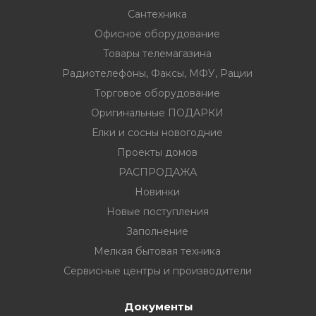
Сантехника
Офисное оборудование
Товары телемагазина
Радиотелефоны, Факсы, МФУ, Рации
вание
Торговое оборудование
Оригинальные ПОДАРКИ
ина
Елки и сосны новогодние
Факсы, МФУ,
Проекты домов
РАСПРОДАЖА
Новинки
ование
Новые поступления
ОДАРКИ
Заполнение
Мелкая бытовая техника
огодние
Сервисные центры и производители
Документы