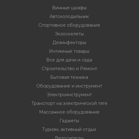
33
332 00 74
инструмент
Винные шкафы
нт
Автохолодильник
Спортивное оборудование
ктрической
Экзоскелеты
Дезинфекторы
дование
Интимные товары
Все для дачи и сада
Строительство и Ремонт
отдых
Бытовая техника
Оборудование и инструмент
Электроинструмент
Транспорт на электрической тяге
Массажное оборудование
хника
Гаджеты
вание
Туризм, активный отдых
Велосипеды