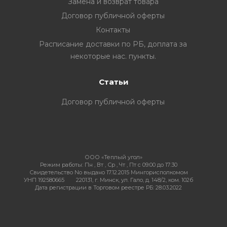
Замена и возврат товара
Договор публичной оферты
Контакты
ия
Расписание доставки по РБ, доплата за
некоторые нас. пункты.
Статьи
ехника
Договор публичной оферты
ы и
ООО «Теплый угол»
Режим работы:
Пн , Вт , Ср , Чт , Пт c 09:00 до 17:30
Свидетельство No выдано 17.12.2015 Мингорисполкомом
УНП 192580665
220131, г. Минск, ул. Гало, д. 148/2, ком. 102б
Дата регистрации в Торговом реестре РБ: 28.03.2022