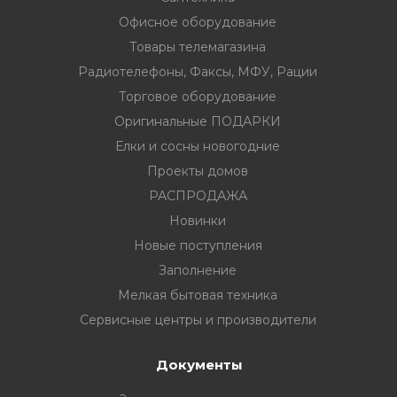
Офисное оборудование
Товары телемагазина
Радиотелефоны, Факсы, МФУ, Рации
Торговое оборудование
вание
Оригинальные ПОДАРКИ
ина
Елки и сосны новогодние
Проекты домов
Факсы, МФУ,
РАСПРОДАЖА
Новинки
ование
Новые поступления
Заполнение
ОДАРКИ
Мелкая бытовая техника
огодние
Сервисные центры и производители
Документы