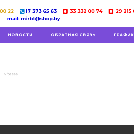
 00 22
17
373 65 63
33
332 00 74
29
215 
mail:
mirbt@shop.by
НОВОСТИ
ОБРАТНАЯ СВЯЗЬ
ГРАФИК
Vitesse