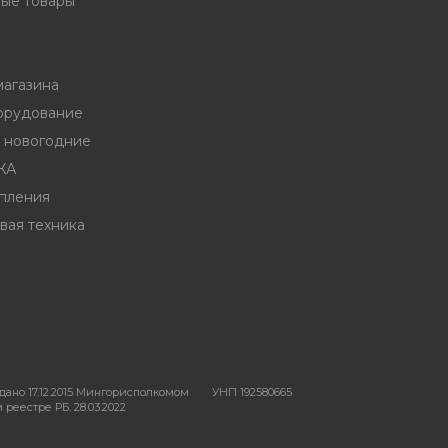
ые товары
магазина
орудование
ы новогодние
ЖА
пления
вая техника
ано 17.12.2015 Мингорисполкомом
УНП 192580665
реестре РБ: 28.03.2022