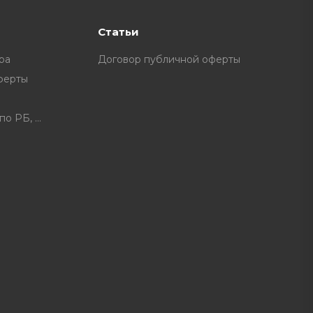
Статьи
ра
Договор публичной оферты
ферты
Расписание доставки по РБ, доплата за некоторые нас. пункты.